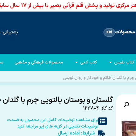
ر مرکزی تولید و پخش قلم قرآنی بصیر با بیش از 17 سال سابقه
محصولات
پشتیبانی: 66960950-021
⌘K
کتاب نفیس
کتب ادبی
محصولات فرهنگی و مذهبی
سا
 چرم با گلدان خاتم و خودکار و روان نویس
گلستان و بوستان پالتویی چرم با گلدان 
کد کلا: 123804
برای مشاهده توضیحات کامل این محصول به قسمت
توضیحات تکمیلی در گزینه های زیر مراجعه کنید
شرایط: آماده ارسال