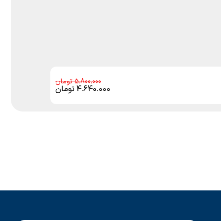
5.800.000
4.640.000
تومان