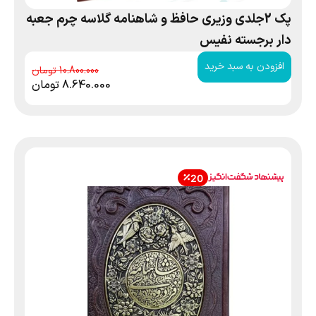
پک 2جلدی وزیری حافظ و شاهنامه گلاسه چرم جعبه
دار برجسته نفیس
افزودن به سبد خرید
10.800.000
8.640.000
تومان
20