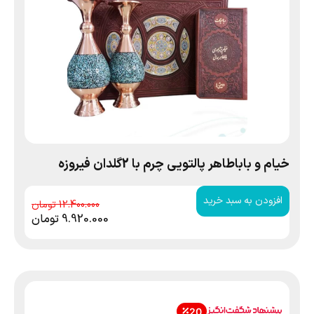
خیام و باباطاهر پالتویی چرم با 2گلدان فیروزه
افزودن به سبد خرید
12.400.000
9.920.000
تومان
20