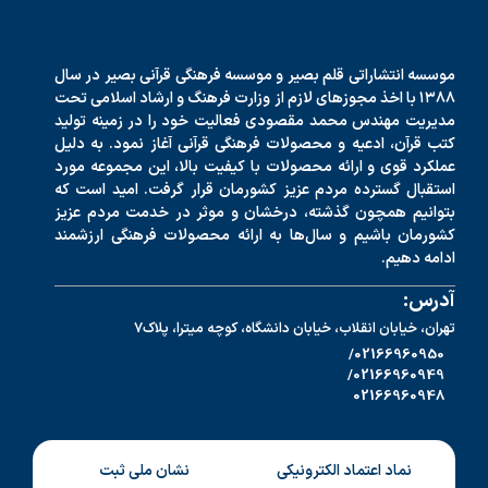
موسسه انتشاراتی قلم بصیر و موسسه فرهنگی قرآنی بصیر در سال
۱۳۸۸ با اخذ مجوزهای لازم از وزارت فرهنگ و ارشاد اسلامی تحت
مدیریت مهندس محمد مقصودی فعالیت خود را در زمینه تولید
کتب قرآن، ادعیه و محصولات فرهنگی قرآنی آغاز نمود. به دلیل
عملکرد قوی و ارائه محصولات با کیفیت بالا، این مجموعه مورد
استقبال گسترده مردم عزیز کشورمان قرار گرفت. امید است که
بتوانیم همچون گذشته، درخشان و موثر در خدمت مردم عزیز
کشورمان باشیم و سال‌ها به ارائه محصولات فرهنگی ارزشمند
ادامه دهیم.
آدرس:
تهران، خیابان انقلاب، خیابان دانشگاه، کوچه میترا، پلاک7
02166960950/
02166960949/
02166960948
نماد اعتماد الکترونیکی
نشان ملی ثبت