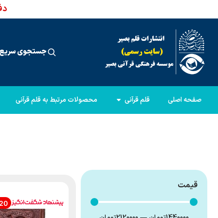
دفت
جستجوی سریع 
صفحه اصلی
قلم قرآنی
محصولات مرتبط به قلم قرآنی
قیمت
20
1440000
تومان
—
2120000
تومان