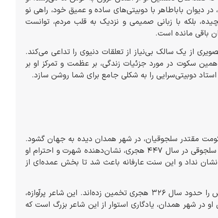
در دیوان باباطاهر با دوبیتی‌های ساده و عمیق خود، راهی نو
چیده، بلکه با زبانی صمیمی و نزدیک به قلب مردم، توانست
ن باقی مانده است.
صویری از یک سالک بی‌نیاز از تعلقات دنیوی را تداعی می‌کند.
همین سکوت در مورد جزئیات زندگی، بر عظمت و تمرکز او بر
 استاد دوبیتی‌سرایی را به شکلی جامع برای شما روشن سازد.
کومت مقتدر سلجوقیان، در شهر همدان دیده به جهان گشود.
منابع تاریخی، به ویژه “راحةالصدور” نوشته راوندی، اشاره می‌کنند که دیدار او با طغرل بیک سلجوقی در سال ۴۴۷ هجری، نشان‌دهنده شهرت و احترام او
 نشان نداد و این سنت عارفانه باعث شد تا بخش عمده‌ای از
برخی محققان بر اساس محاسبات ابجدی در یکی از دو بیتی‌های منسوب به او، سال تولدش را حدود سال ۳۲۶ هجری تخمین زده‌اند. این شاعر پرآوازه،
کنونی او در شهر همدان، یادگاری استوار از این شاعر بزرگ است که