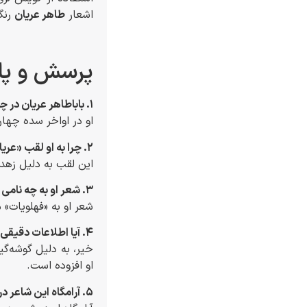
اشعار
طاهر عریان
رنگ
پرسش و پاسخ
۱. باباطاهر عریان در چه دوره‌ای زندگی می‌کرد؟
او در اواخر سده چها
۲. چرا به او لقب «عریان» داده‌اند؟
این لقب به دلیل زهد،
۳. شعر او به چه نامی مشهور است و ویژگی اصلی آن چیست؟
شعر او به «فهلویات» 
۴. آیا اطلاعات دقیقی از زندگی شخصی او در دسترس است؟
خیر، به دلیل گوشه‌گی
او افزوده است.
۵. آرامگاه این شاعر در کجاست؟