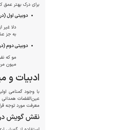
برای درک بهتر عمق کل
دوبیتی اول (درب
دلا غیر ا
به جز عش
دوبیتی دوم (در
مو که نف
میون مرد
ادبیات و می
با وجود گمنامی اولی
عین‌القضات همدانی ت
معرفت مورد توجه قرا
نقش گویش در 
استفاده از گویش لری