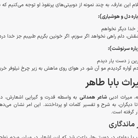
ام این عارف، به چند نمونه از دوبیتی‌های پرنفوذ او توجه می‌کنیم که 
اره دل و هوشیاری):
ز خدا دیگر نخواهم
قش، دلم راهی نخواهد اگر سوزم، اگر خونین بگریم طبیبم جز خدا در
باره سرنوشت):
رین ز دست یار دیدم
م آواره گردیدم مو آن شو، در هوای روی ماهش به زیر چرخ نیلوفر خری
راث بابا طاهر
ه، میراث ادبی
شاعر همدانی
به واسطه قدرت و گیرایی اشعارش، در 
ا دیگران، به شرح و تفسیر کلمات او پرداختند. این امر نشان می‌دهد
ر گرفته است.
ماندگاری
 یا پهلوی در دوبیتی‌ها، باعث شد که این اشعار در میان مردم نوا