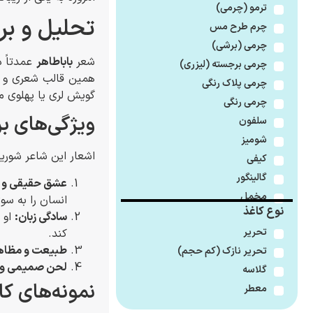
ترمو (چرمی)
تحلیل و بر
چرم طرح مس
چرمی (برشی)
شعر
باباطاهر
عمدتاً د
چرمی برجسته (لیزری)
همین قالب شعری و ا
چرمی پلاک رنگی
گویش لری یا پهلوی م
چرمی رنگی
ویژگی‌های ب
سلفون
شومیز
اشعار این شاعر شورید
کیفی
گالینگور
عشق حقیقی و ع
مخمل
انسان را به س
نوع کاغذ
سادگی زبان:
او ا
تحریر
کند.
طبیعت و مظاه
تحریر نازک (کم حجم)
لحن صمیمی و
گلاسه
نمونه‌های کا
معطر