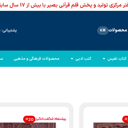
ر مرکزی تولید و پخش قلم قرآنی بصیر با بیش از 17 سال سابقه
محصولات
پشتیبانی: 66960950-021
⌘K
کتاب نفیس
کتب ادبی
محصولات فرهنگی و مذهبی
سا
20