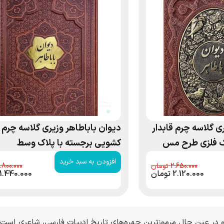
ی گلاسه چرم قابدار
دیوان باباطاهر وزیری گلاسه چرم ق
ک فلزی طرح مس
کشویی برجسته با پلاک وسط
افزودن به سبد خرید
1.800.000
2.650.000
2.120.000
تومان
1.440.000
 در عین حال مرموزترین چهره‌های تاریخ ادبیات فارسی، شاعری است ک