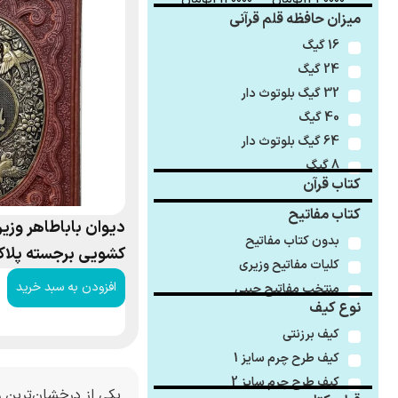
میزان حافظه قلم قرآنی
16 گیگ
24 گیگ
32 گیگ بلوتوث دار
40 گیگ
64 گیگ بلوتوث دار
8 گیگ
کتاب قرآن
کتاب مفاتیح
دیوان باباطاهر وزیر
بدون کتاب مفاتیح
کشویی برجسته پلا
کلیات مفاتیح وزیری
افزودن به سبد خرید
منتخب مفاتیح جیبی
نوع کیف
کیف برزنتی
کیف طرح چرم سایز 1
کیف طرح چرم سایز 2
یکی از درخشان‌ترین و