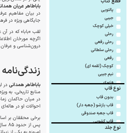
قطع کتاب
باباطاهر عریان همدان
پالتویی
در بیان مفاهیم عرفا
جیبی
جایگاهی ویژه در فره
خیلی کوچک
لقب «بابا» که در آن 
رحلی
اگرچه مورخان اطلاعا
رحلی رقعی
درون‌شناسی و عرفان ت
رحلی سلطانی
رقعی
کوچک (لقمه ای)
زندگی‌نامه 
نیم جیبی
وزیری
باباطاهر همدانی
در ا
نوع قاب
بدون قاب
در میان حاکمان زمان
قاب بازشو (جعبه دار)
احوالات او در هاله‌ای 
قاب جعبه صندوقی
قاب کشویی
پس از
نوع جلد
امروزه به یکی از زیب