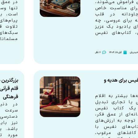
ی فراموش می‌شوند،
در عمق ت
رای مناسبت خاص
تنها وسی
جاودانه در قلب
است، بل
ه برای عروسی، چه
پیام‌های
ای یادبود یک عزیز
تلاوت ق
، کتاب‌های نفیس
سبک‌های
مسلمانا
یدریان
آبان 15, 1404
7 نظر
یس برای هدیه و
بزرگترین
قلم قرآن
ها بیشتر به اقلام
فرهنگی
ی یا تجاری تبدیل
در دنیا
ب یک کتاب نفیس
سرعت 
نه‌ای از عمق فکر،
دسترسی 
 توجه به ارزش‌های
نیز بای
اب‌های نفیس با
باشد. ی
اغذهای مرغوب،
مورد تو