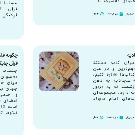
توای کلاسیک نه
مسلمانا
قرآن ک
فرهنگی
حیدریان
مهر 9, 1404
4 نظر
دیه
چگونه قلم
میان کتب مستند
قرآن جایگ
هم‌ترین و در عین
جلسات خ
اب‌ها اشاره کنیم،
به‌عنوان
 سجادیه به ذهن
میان خان
زشمند که به «زبور
جهان برگ
 دارد، مجموعه‌ای
و صمیمی
ت‌های امام سجاد
اعضای خ
است تا د
تلاوت کن
حیدریان
مهر 7, 1404
2 نظر