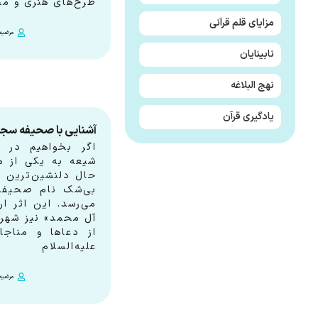
طرح‌های هنری و مح
مزایای قلم قرآنی
مرضیه 
نابینایان
نهج البلاغه
یادگیری قرآن
آشنایی با صحیفه سجا
اگر بخواهیم در 
شیعه به یکی از م
حال دلنشین‌ترین کت
بی‌شک نام صحیفه
می‌رسد. این اثر ار
آل محمد» نیز شهرت
از دعاها و مناجا
علیه‌السلام
مرضیه 