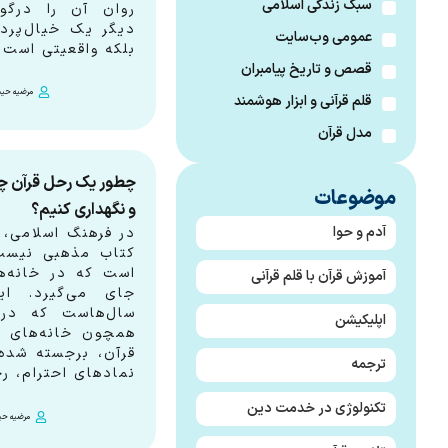
سبک زندگی اسلامی
روان آن را درگو
دیگر یک خیال‌پرد
عمومی وب‌سایت
بلکه واقعیتی است
قصص و تاریخ پیامبران
مرضیه حید
قلم قرآنی و ابزار هوشمند
مدل قرآن
چطور یک رحل قرآن چو
موضوعات
و نگهداری کنیم؟
آدم و حوا
در فرهنگ اسلامی، 
کتاب مذهبی نیست؛
است که در خانه‌ها
آموزش قرآن با قلم قرآنی
جای می‌گیرد. ای
سال‌هاست که در 
اپلیکیشن
همچون خانه‌های و
قرآن، برجسته شده
ترجمه
نمادهای احترام، ر
تکنولوژی در خدمت دین
مرضیه حی