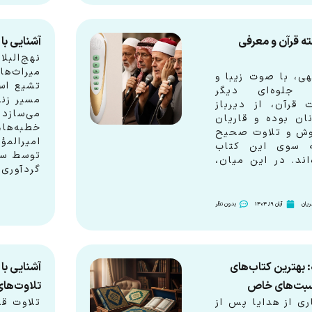
ته قرآن و معرفی
آشنایی با 
نهج‌الب
میراث‌ه
هی، با صوت زیبا و
تشیع اس
 جلوه‌ای دیگر
مسیر زند
ت قرآن، از دیرباز
می‌سازد
ان بوده و قاریان
خطبه‌ه
وش و تلاوت صحیح
امیرالمؤ
ه سوی این کتاب
توسط سی
ند. در این میان،
گردآوری
یان
آبان 19, 1404
بدون نظر
 بهترین کتاب‌های
آشنایی با
اسبت‌های خاص
تلاوت‌های
ری از هدایا پس از
تلاوت قر