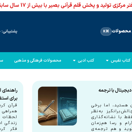
ر مرکزی تولید و پخش قلم قرآنی بصیر با بیش از 17 سال سابقه
محصولات
پشتیبانی: 66960950-021
⌘K
کتاب نفیس
کتب ادبی
محصولات فرهنگی و مذهبی
سا
دیجیتال با ترجمه
راهنمای ا
برای استف
 هستید، اما برخی
قرآن کری
لش‌برانگیز به‌نظر
همراهی 
قط با نشانه‌گذاری
لحظات آ
ام و رسا هم‌زمان
زندگی اس
وید و هم ترجمه‌ی
فکر کرد