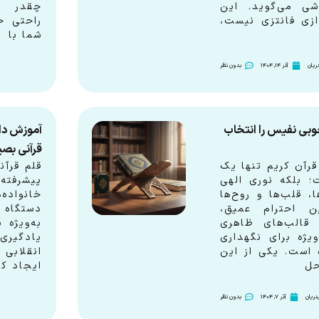
شی می‌گوید. این
چقدر می
ازی فانتزی نیست،
راحتی خ
شما با
ریان
آذر 14, 1404
بدون نظر
بی نفیس را انتخاب
آموزش دان
قرآنی بصیر در ۳ 
قرآن کریم تنها یک
قلم قرآن
 بلکه نوری الهی
پیشرفته‌
، قلب‌ها و روح‌ها
خانواده
ن احترام عمیق،
دستگاه
قالب‌های ظاهری
به‌ویژه 
یژه برای نگهداری
یادگیری 
 است. یکی از این
انقلابی 
حل
ایجاد کر
دریان
آذر 7, 1404
بدون نظر