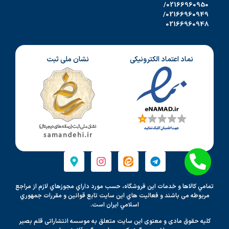
02166960950/
02166960949/
02166960948
نماد اعتماد الکترونیکی
نشان ملی ثبت
تمامي كالاها و خدمات اين فروشگاه، حسب مورد داراي مجوزهاي لازم از مراجع
مربوطه می باشند و فعاليت هاي اين سايت تابع قوانين و مقررات جمهوري
اسلامي ايران است.
کلیه حقوق مادی و معنوی این سایت متعلق به موسسه انتشاراتی قلم بصیر