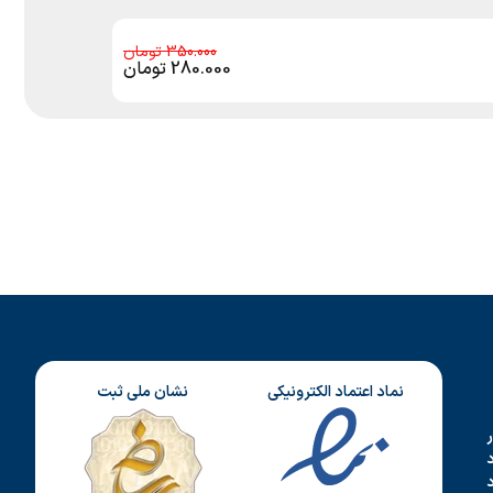
350.000
280.000
تومان
نماد اعتماد الکترونیکی
نشان ملی ثبت
د