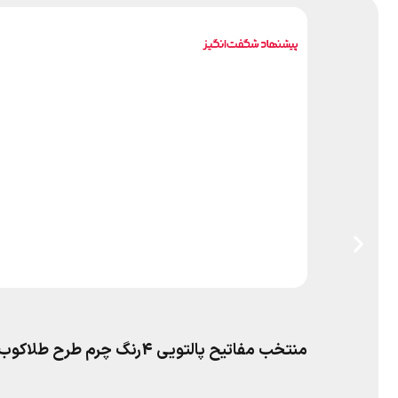
منتخب مفاتیح پالتویی 4رنگ چرم طرح طلاکوب پدرم