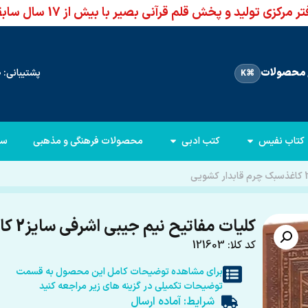
ر مرکزی تولید و پخش قلم قرآنی بصیر با بیش از 17 سال سابقه
محصولات
پشتیبانی: 66960950-021
⌘K
کتاب نفیس
کتب ادبی
محصولات فرهنگی و مذهبی
سا
کلیات مفاتیح نیم جیبی اشرفی سایز2 کاغذسبک چرم قابدار کشویی
کد کلا: 121603
برای مشاهده توضیحات کامل این محصول به قسمت
توضیحات تکمیلی در گزینه های زیر مراجعه کنید
شرایط: آماده ارسال