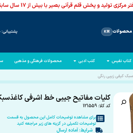
ر مرکزی تولید و پخش قلم قرآنی بصیر با بیش از 17 سال سابقه
محصولات
پشتیبانی: 66960950-021
⌘K
کتاب نفیس
کتب ادبی
محصولات فرهنگی و مذهبی
سا
سبک کیفی زیپی رنگی
کلیات مفاتیح جیبی خط اشرفی کاغذسبک
کد کلا: 121559
برای مشاهده توضیحات کامل این محصول به قسمت
توضیحات تکمیلی در گزینه های زیر مراجعه کنید
شرایط: آماده ارسال