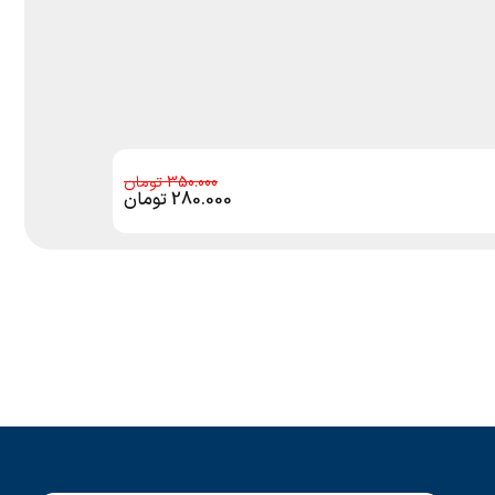
350.000
280.000
تومان