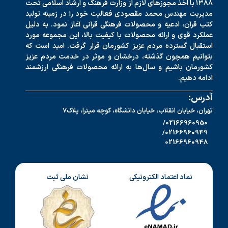
۱۳۸۸ با اخذ مجوزهای لازم از وزارت فرهنگ و ارشاد اسلامی تحت
مدیریت مهندس محمد مقصودی فعالیت خود را در زمینه تولید
کتب قرآن، ادعیه و محصولات فرهنگی قرآنی آغاز نمود. به دلیل
عملکرد قوی و ارائه محصولات با کیفیت بالا، این مجموعه مورد
استقبال گسترده مردم عزیز کشورمان قرار گرفت. امید است که
بتوانیم همچون گذشته، درخشان و موثر در خدمت مردم عزیز
کشورمان باشیم و سال‌ها به ارائه محصولات فرهنگی ارزشمند
ادامه دهیم.
آدرس:
تهران، خیابان انقلاب، خیابان دانشگاه، کوچه میترا، پلاک7
02166960950/
02166960949/
02166960948
نماد اعتماد الکترونیکی
نشان ملی ثبت