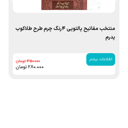
منتخب مفاتیح پالتویی 4رنگ چرم طرح طلاکوب
پدرم
من
اطلاعات بیشتر
ا
350.000
280.000
تومان