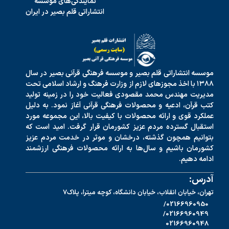
نمایندگی‌های موسسه
انتشاراتی قلم بصیر در ایران
موسسه انتشاراتی قلم بصیر و موسسه فرهنگی قرآنی بصیر در سال
۱۳۸۸ با اخذ مجوزهای لازم از وزارت فرهنگ و ارشاد اسلامی تحت
مدیریت مهندس محمد مقصودی فعالیت خود را در زمینه تولید
کتب قرآن، ادعیه و محصولات فرهنگی قرآنی آغاز نمود. به دلیل
عملکرد قوی و ارائه محصولات با کیفیت بالا، این مجموعه مورد
استقبال گسترده مردم عزیز کشورمان قرار گرفت. امید است که
بتوانیم همچون گذشته، درخشان و موثر در خدمت مردم عزیز
کشورمان باشیم و سال‌ها به ارائه محصولات فرهنگی ارزشمند
ادامه دهیم.
آدرس:
تهران، خیابان انقلاب، خیابان دانشگاه، کوچه میترا، پلاک7
02166960950/
02166960949/
02166960948