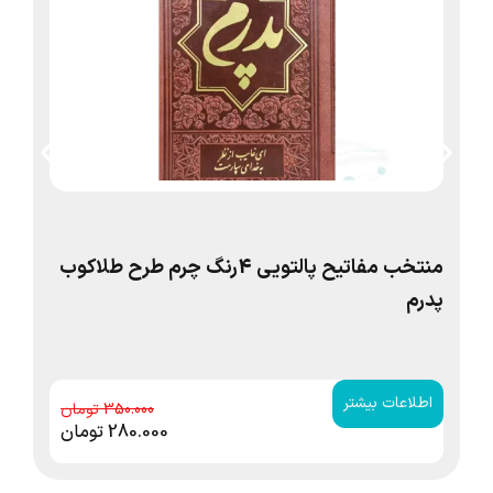
منتخب مفاتیح پالتویی 4رنگ چرم طرح طلاکوب
پدرم
من
شم
اطلاعات بیشتر
ا
350.000
280.000
تومان