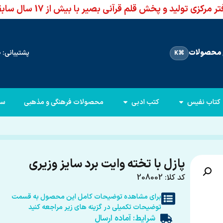
ر مرکزی تولید و پخش قلم قرآنی بصیر با بیش از 17 سال سابقه
محصولات
پشتیبانی: 66960950-021
⌘K
کتاب نفیس
کتب ادبی
محصولات فرهنگی و مذهبی
سا
پازل با تخته وایت برد سایز وزیری
کد کلا: 208002
برای مشاهده توضیحات کامل این محصول به قسمت
توضیحات تکمیلی در گزینه های زیر مراجعه کنید
شرایط: آماده ارسال