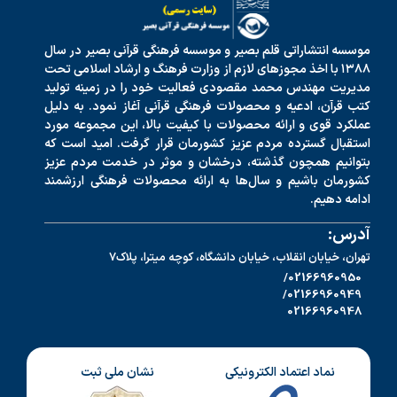
موسسه انتشاراتی قلم بصیر و موسسه فرهنگی قرآنی بصیر در سال
۱۳۸۸ با اخذ مجوزهای لازم از وزارت فرهنگ و ارشاد اسلامی تحت
مدیریت مهندس محمد مقصودی فعالیت خود را در زمینه تولید
کتب قرآن، ادعیه و محصولات فرهنگی قرآنی آغاز نمود. به دلیل
عملکرد قوی و ارائه محصولات با کیفیت بالا، این مجموعه مورد
استقبال گسترده مردم عزیز کشورمان قرار گرفت. امید است که
بتوانیم همچون گذشته، درخشان و موثر در خدمت مردم عزیز
کشورمان باشیم و سال‌ها به ارائه محصولات فرهنگی ارزشمند
ادامه دهیم.
آدرس:
تهران، خیابان انقلاب، خیابان دانشگاه، کوچه میترا، پلاک7
02166960950/
02166960949/
02166960948
نماد اعتماد الکترونیکی
نشان ملی ثبت