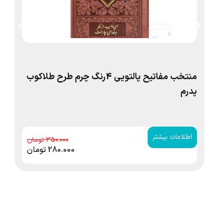
منتخب مفاتیح پالتویی 4رنگ چرم طرح طلاکوب
پدرم
من
شم
اطلاعات بیشتر
ا
350.000
280.000
تومان