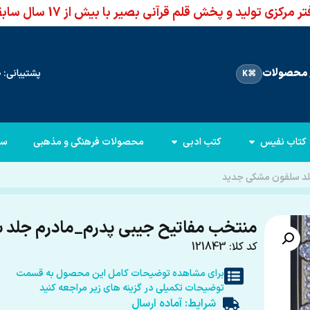
ر مرکزی تولید و پخش قلم قرآنی بصیر با بیش از 17 سال سابقه
محصولات
پشتیبانی: 66960950-021
⌘K
کتاب نفیس
کتب ادبی
محصولات فرهنگی و مذهبی
سا
لد سلفون مشکی جدید
منتخب مفاتیح جیبی پدرم_مادرم جلد
کد کلا: 121843
برای مشاهده توضیحات کامل این محصول به قسمت
توضیحات تکمیلی در گزینه های زیر مراجعه کنید
شرایط: آماده ارسال