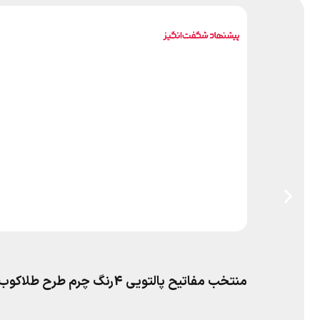
منتخب مفاتیح پالتویی 4رنگ چرم طرح طلاکوب پدرم