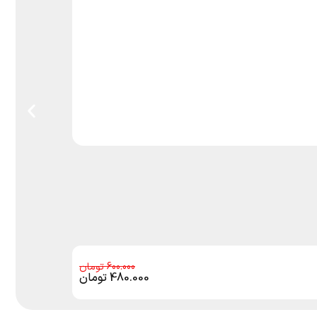
600.000
480.000
تومان