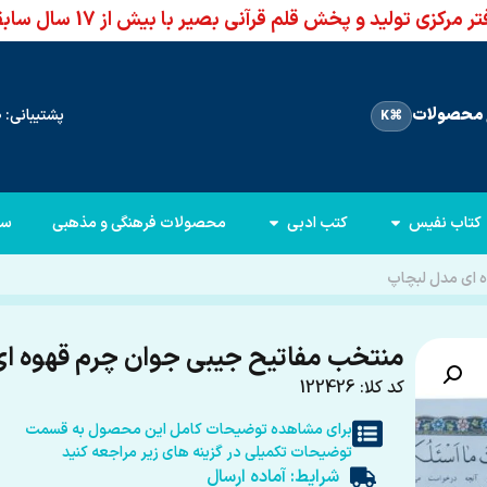
ر مرکزی تولید و پخش قلم قرآنی بصیر با بیش از 17 سال سابقه
محصولات
پشتیبانی: 66960950-021
⌘K
کتاب نفیس
کتب ادبی
محصولات فرهنگی و مذهبی
سا
 ای مدل لبچاپ
منتخب مفاتیح جیبی جوان چرم قهوه ا
کد کلا: 122426
برای مشاهده توضیحات کامل این محصول به قسمت
توضیحات تکمیلی در گزینه های زیر مراجعه کنید
شرایط: آماده ارسال