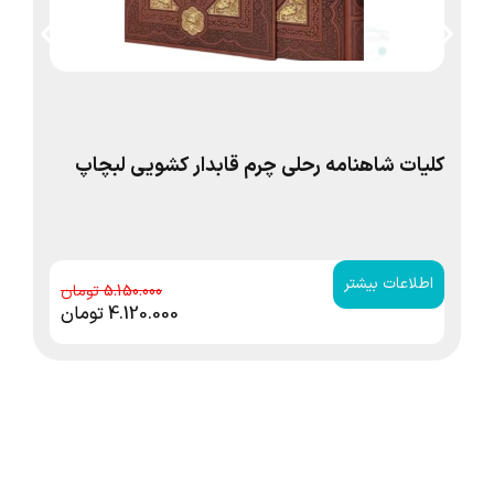
کلیات شاهنامه رحلی چرم قابدار کشویی لبچاپ
حافظ
اطلاعات بیشتر
ا
5.150.000
4.120.000
تومان