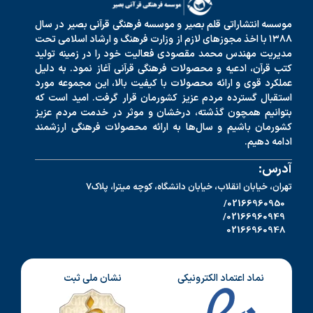
موسسه انتشاراتی قلم بصیر و موسسه فرهنگی قرآنی بصیر در سال
۱۳۸۸ با اخذ مجوزهای لازم از وزارت فرهنگ و ارشاد اسلامی تحت
مدیریت مهندس محمد مقصودی فعالیت خود را در زمینه تولید
کتب قرآن، ادعیه و محصولات فرهنگی قرآنی آغاز نمود. به دلیل
عملکرد قوی و ارائه محصولات با کیفیت بالا، این مجموعه مورد
استقبال گسترده مردم عزیز کشورمان قرار گرفت. امید است که
بتوانیم همچون گذشته، درخشان و موثر در خدمت مردم عزیز
کشورمان باشیم و سال‌ها به ارائه محصولات فرهنگی ارزشمند
ادامه دهیم.
آدرس:
تهران، خیابان انقلاب، خیابان دانشگاه، کوچه میترا، پلاک7
02166960950/
02166960949/
02166960948
نماد اعتماد الکترونیکی
نشان ملی ثبت