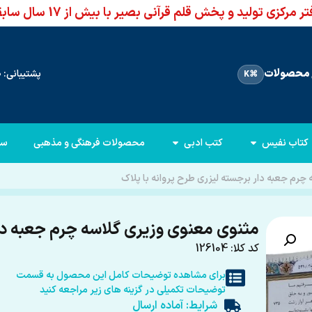
ر مرکزی تولید و پخش قلم قرآنی بصیر با بیش از 17 سال سابقه
محصولات
پشتیبانی: 66960950-021
⌘K
کتاب نفیس
کتب ادبی
محصولات فرهنگی و مذهبی
سا
چرم جعبه دار برجسته لیزری طرح پروانه با پلاک
مثنوی معنوی وزیری گلاسه چرم جعبه دار
کد کلا: 126104
برای مشاهده توضیحات کامل این محصول به قسمت
توضیحات تکمیلی در گزینه های زیر مراجعه کنید
شرایط: آماده ارسال