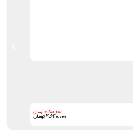
5.800.000
4.640.000
تومان