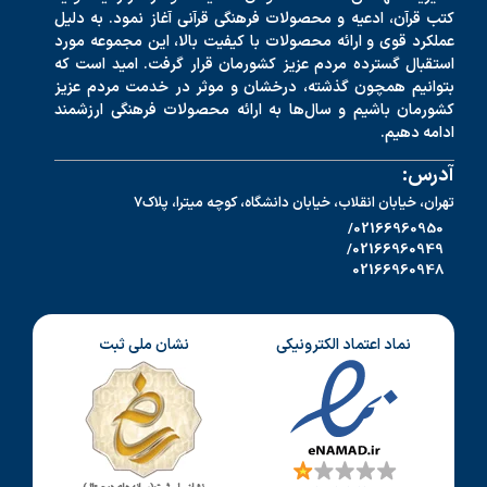
کتب قرآن، ادعیه و محصولات فرهنگی قرآنی آغاز نمود. به دلیل
عملکرد قوی و ارائه محصولات با کیفیت بالا، این مجموعه مورد
استقبال گسترده مردم عزیز کشورمان قرار گرفت. امید است که
بتوانیم همچون گذشته، درخشان و موثر در خدمت مردم عزیز
کشورمان باشیم و سال‌ها به ارائه محصولات فرهنگی ارزشمند
ادامه دهیم.
آدرس:
تهران، خیابان انقلاب، خیابان دانشگاه، کوچه میترا، پلاک7
02166960950/
02166960949/
02166960948
نماد اعتماد الکترونیکی
نشان ملی ثبت