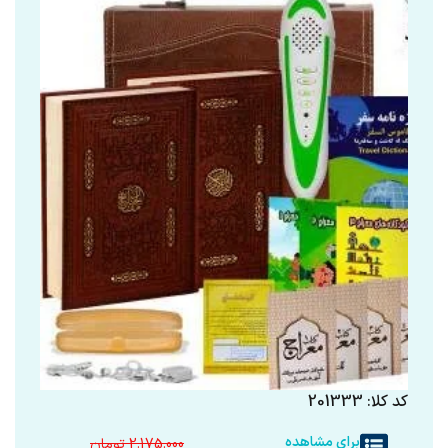
کد کلا: 201333
برای مشاهده
2.175.000