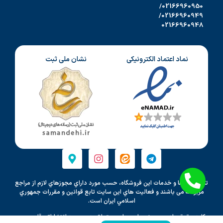
02166960950/
02166960949/
02166960948
نماد اعتماد الکترونیکی
نشان ملی ثبت
تمامي كالاها و خدمات اين فروشگاه، حسب مورد داراي مجوزهاي لازم از مراجع
مربوطه می باشند و فعاليت هاي اين سايت تابع قوانين و مقررات جمهوري
اسلامي ايران است.
کلیه حقوق مادی و معنوی این سایت متعلق به موسسه انتشاراتی قلم بصیر