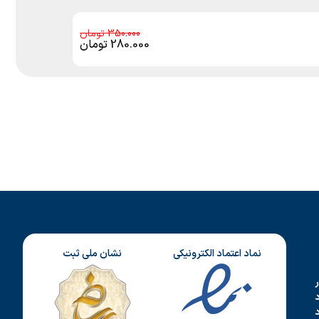
350.000
280.000
تومان
نماد اعتماد الکترونیکی
نشان ملی ثبت
د