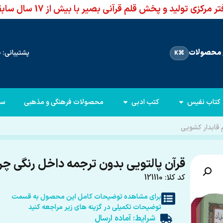
ر مرکزی تولید و پخش قلم قرآنی بصیر با بیش از 17 سال سابقه
محصولات
پشتیبانی: 66960950-021
⌘K
کتاب نفیس
کتب ادبی
محصولات فرهنگی و مذهبی
سا
 قابدار کشویی
قرآن پالتویی بدون ترجمه داخل رنگی چر
کد کلا: 121110
برای مشاهده توضیحات کامل این محصول به قسمت
توضیحات تکمیلی در گزینه های زیر مراجعه کنید
شرایط: آماده ارسال