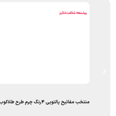
منتخب مفاتیح پالتویی 4رنگ چرم طرح طلاکوب پدرم