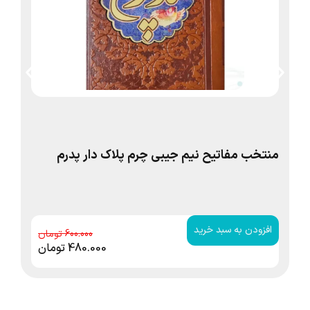
منتخب مفاتیح نیم جیبی چرم پلاک دار پدرم
قر
آین
افزودن به سبد خرید
ا
600.000
480.000
تومان