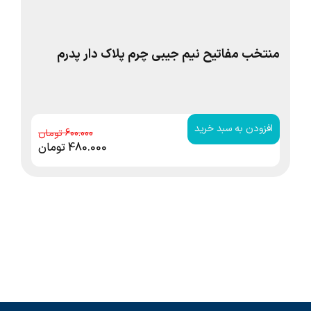
منتخب مفاتیح نیم جیبی چرم پلاک دار پدرم
قر
کع
افزودن به سبد خرید
ا
600.000
480.000
تومان