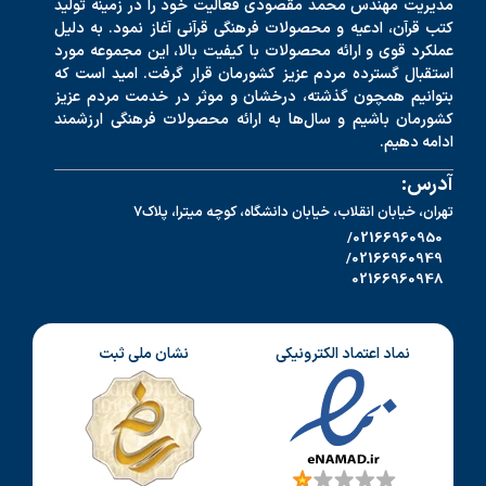
مدیریت مهندس محمد مقصودی فعالیت خود را در زمینه تولید
کتب قرآن، ادعیه و محصولات فرهنگی قرآنی آغاز نمود. به دلیل
عملکرد قوی و ارائه محصولات با کیفیت بالا، این مجموعه مورد
استقبال گسترده مردم عزیز کشورمان قرار گرفت. امید است که
بتوانیم همچون گذشته، درخشان و موثر در خدمت مردم عزیز
کشورمان باشیم و سال‌ها به ارائه محصولات فرهنگی ارزشمند
ادامه دهیم.
آدرس:
تهران، خیابان انقلاب، خیابان دانشگاه، کوچه میترا، پلاک7
02166960950/
02166960949/
02166960948
نماد اعتماد الکترونیکی
نشان ملی ثبت