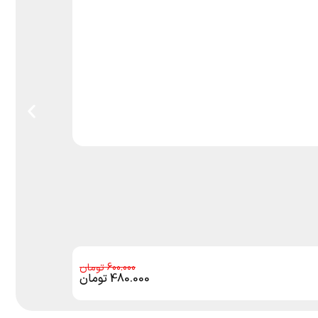
600.000
480.000
تومان