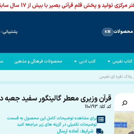
ر مرکزی تولید و پخش قلم قرآنی بصیر با بیش از 17 سال سابقه
محصولات
پشتیبانی: 66960950-021
⌘K
کتاب نفیس
کتب ادبی
محصولات فرهنگی و مذهبی
سا
 پلاک نقره ای نفیس
قرآن وزیری معطر گالینگور سفید جعبه دا
کد کلا: 110193
برای مشاهده توضیحات کامل این محصول به قسمت
توضیحات تکمیلی در گزینه های زیر مراجعه کنید
شرایط: آماده ارسال