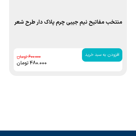
منتخب مفاتیح نیم جیبی چرم پلاک دار طرح شعر
من
افزودن به سبد خرید
ا
600.000
480.000
تومان