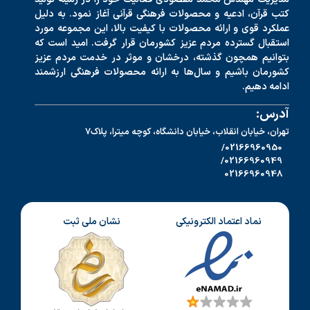
کتب قرآن، ادعیه و محصولات فرهنگی قرآنی آغاز نمود. به دلیل
عملکرد قوی و ارائه محصولات با کیفیت بالا، این مجموعه مورد
استقبال گسترده مردم عزیز کشورمان قرار گرفت. امید است که
بتوانیم همچون گذشته، درخشان و موثر در خدمت مردم عزیز
کشورمان باشیم و سال‌ها به ارائه محصولات فرهنگی ارزشمند
ادامه دهیم.
آدرس:
تهران، خیابان انقلاب، خیابان دانشگاه، کوچه میترا، پلاک7
02166960950/
02166960949/
02166960948
نماد اعتماد الکترونیکی
نشان ملی ثبت