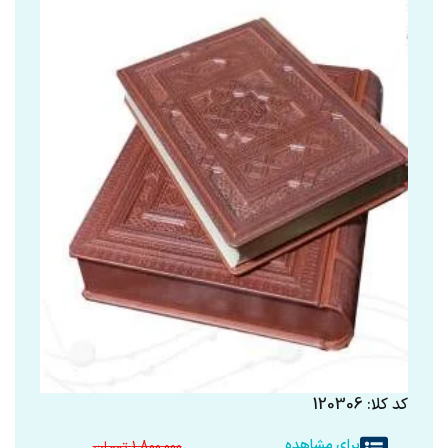
کد کلا: 120306
برای مشاهده
1.800.000