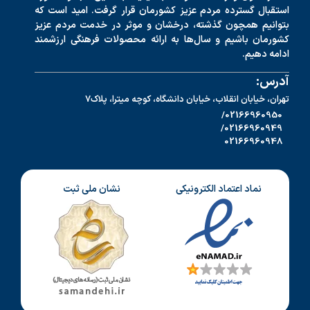
استقبال گسترده مردم عزیز کشورمان قرار گرفت. امید است که
بتوانیم همچون گذشته، درخشان و موثر در خدمت مردم عزیز
کشورمان باشیم و سال‌ها به ارائه محصولات فرهنگی ارزشمند
ادامه دهیم.
آدرس:
تهران، خیابان انقلاب، خیابان دانشگاه، کوچه میترا، پلاک7
02166960950/
02166960949/
02166960948
نماد اعتماد الکترونیکی
نشان ملی ثبت