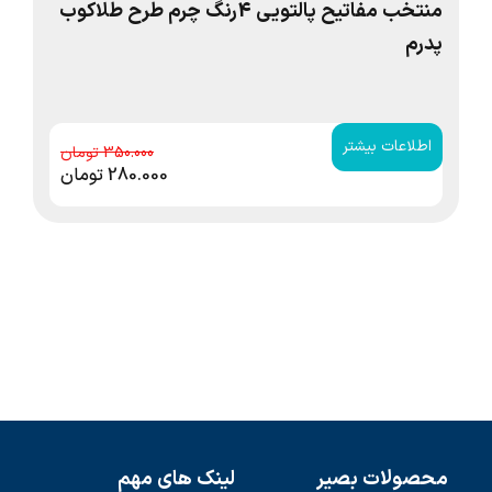
منتخب مفاتیح پالتویی 4رنگ چرم طرح طلاکوب
پدرم
من
شم
اطلاعات بیشتر
ا
350.000
280.000
تومان
محصولات بصیر
لینک های مهم