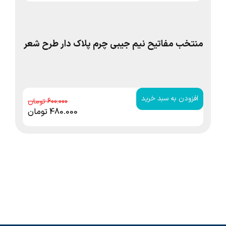
منتخب مفاتیح نیم جیبی چرم پلاک دار طرح شعر
من
افزودن به سبد خرید
ا
600.000
480.000
تومان