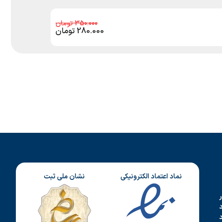
350.000
280.000
تومان
نماد اعتماد الکترونیکی
نشان ملی ثبت
د