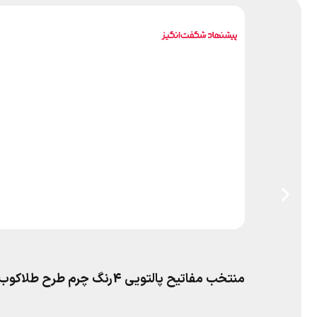
منتخب مفاتیح پالتویی 4رنگ چرم طرح طلاکوب پدرم