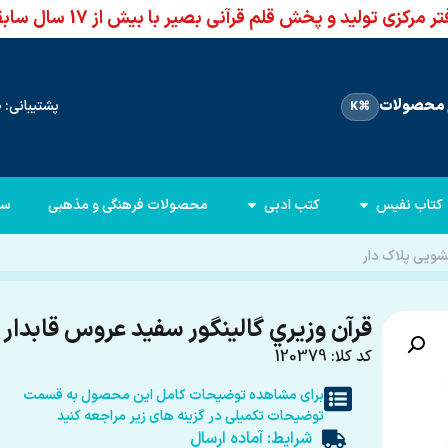
ر مرکزی تولید و پخش قلم قرآنی بصیر با بیش از 17 سال سابقه
محصولات
پشتیبانی: 66960950-021
⌘K
کتاب نفیس
کتب ادبی
محصولات فرهنگی و مذهبی
سا
شویی پلاک دار
قرآن وزيري گالينگور سفيد عروس قابدار
کد کلا: 120379
برای مشاهده توضیحات کامل این محصول به قسمت
توضیحات تکمیلی در گزینه های زیر مراجعه کنید
شرایط: آماده ارسال