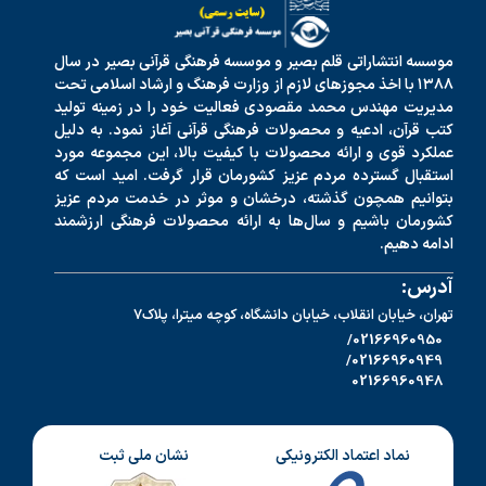
موسسه انتشاراتی قلم بصیر و موسسه فرهنگی قرآنی بصیر در سال
۱۳۸۸ با اخذ مجوزهای لازم از وزارت فرهنگ و ارشاد اسلامی تحت
مدیریت مهندس محمد مقصودی فعالیت خود را در زمینه تولید
کتب قرآن، ادعیه و محصولات فرهنگی قرآنی آغاز نمود. به دلیل
عملکرد قوی و ارائه محصولات با کیفیت بالا، این مجموعه مورد
استقبال گسترده مردم عزیز کشورمان قرار گرفت. امید است که
بتوانیم همچون گذشته، درخشان و موثر در خدمت مردم عزیز
کشورمان باشیم و سال‌ها به ارائه محصولات فرهنگی ارزشمند
ادامه دهیم.
آدرس:
تهران، خیابان انقلاب، خیابان دانشگاه، کوچه میترا، پلاک7
02166960950/
02166960949/
02166960948
نماد اعتماد الکترونیکی
نشان ملی ثبت