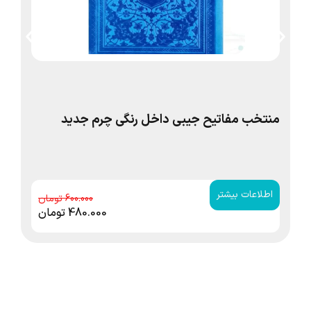
منتخب مفاتیح جیبی داخل رنگی چرم جدید
قر
کع
اطلاعات بیشتر
ا
600.000
480.000
تومان