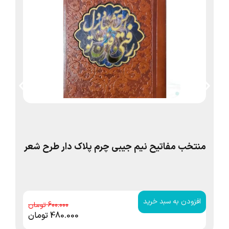
منتخب مفاتیح نیم جیبی چرم پلاک دار طرح شعر
من
افزودن به سبد خرید
ا
600.000
480.000
تومان