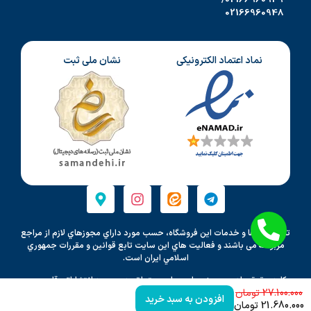
02166960948
نماد اعتماد الکترونیکی
نشان ملی ثبت
تمامي كالاها و خدمات اين فروشگاه، حسب مورد داراي مجوزهاي لازم از مراجع
مربوطه می باشند و فعاليت هاي اين سايت تابع قوانين و مقررات جمهوري
اسلامي ايران است.
کلیه حقوق مادی و معنوی این سایت متعلق به موسسه انتشاراتی قلم بصیر
27.100.000
می باشد و هرگونه کپی برداری پیگرد قانونی دارد.
افزودن به سبد خرید
21.680.000
تومان