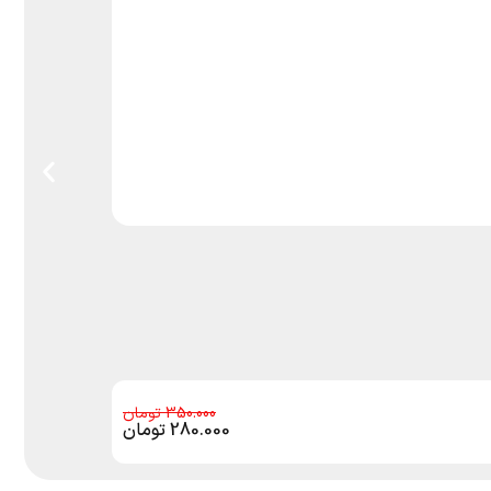
350.000
280.000
تومان