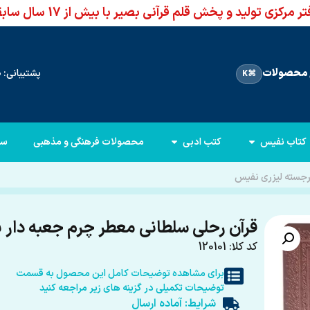
ر مرکزی تولید و پخش قلم قرآنی بصیر با بیش از 17 سال سابقه
محصولات
پشتیبانی: 66960950-021
⌘K
کتاب نفیس
کتب ادبی
محصولات فرهنگی و مذهبی
سا
رجسته لیزری نفیس
قرآن رحلی سلطانی معطر چرم جعبه دار 
کد کلا: 120101
برای مشاهده توضیحات کامل این محصول به قسمت
توضیحات تکمیلی در گزینه های زیر مراجعه کنید
شرایط: آماده ارسال