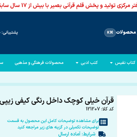
ر مرکزی تولید و پخش قلم قرآنی بصیر با بیش از 17 سال سابقه
محصولات
پشتیبانی: 66960950-021
⌘K
کتاب نفیس
کتب ادبی
محصولات فرهنگی و مذهبی
سا
قرآن خیلی کوچک داخل رنگی کیفی زیپی
کد کلا: 121207
برای مشاهده توضیحات کامل این محصول به قسمت
توضیحات تکمیلی در گزینه های زیر مراجعه کنید
شرایط: آماده ارسال