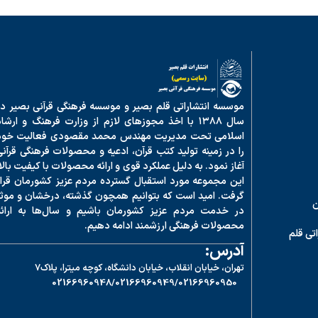
موسسه انتشاراتی قلم بصیر و موسسه فرهنگی قرآنی بصیر در
سال ۱۳۸۸ با اخذ مجوزهای لازم از وزارت فرهنگ و ارشا
اسلامی تحت مدیریت مهندس محمد مقصودی فعالیت خود
را در زمینه تولید کتب قرآن، ادعیه و محصولات فرهنگی قرآنی
آغاز نمود. به دلیل عملکرد قوی و ارائه محصولات با کیفیت بالا
این مجموعه مورد استقبال گسترده مردم عزیز کشورمان قرار
گرفت. امید است که بتوانیم همچون گذشته، درخشان و موثر
ن
در خدمت مردم عزیز کشورمان باشیم و سال‌ها به ارائه
محصولات فرهنگی ارزشمند ادامه دهیم.
تی قلم
آدرس:
تهران، خیابان انقلاب، خیابان دانشگاه، کوچه میترا، پلاک7
02166960948
02166960949/
02166960950/