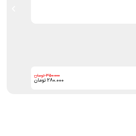
350.000
280.000
تومان