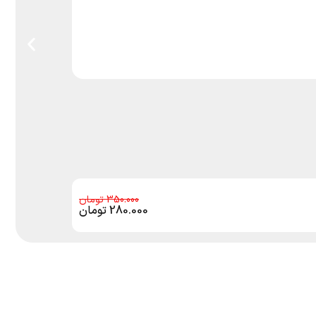
350.000
280.000
تومان