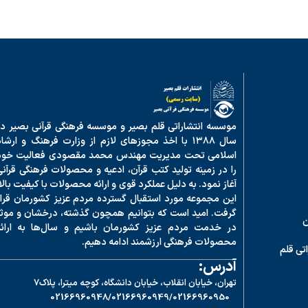
موسسه انتشاراتی قلم بصیر و موسسه فرهنگی قرآنی بصیر در
سال ۱۳۸۸ با اخذ مجوزهای لازم از وزارت فرهنگ و ارشا
اسلامی تحت مدیریت مهندس محمد مقصودی فعالیت خود
را در زمینه تولید کتب قرآن، ادعیه و محصولات فرهنگی قرآنی
آغاز نمود. به دلیل عملکرد قوی و ارائه محصولات با کیفیت بالا
این مجموعه مورد استقبال گسترده مردم عزیز کشورمان قرار
گرفت. امید است که بتوانیم همچون گذشته، درخشان و موثر
ن
در خدمت مردم عزیز کشورمان باشیم و سال‌ها به ارائه
محصولات فرهنگی ارزشمند ادامه دهیم.
تی قلم
آدرس:
تهران، خیابان انقلاب، خیابان دانشگاه، کوچه میترا، پلاک7
02166960948
02166960949/
02166960950/