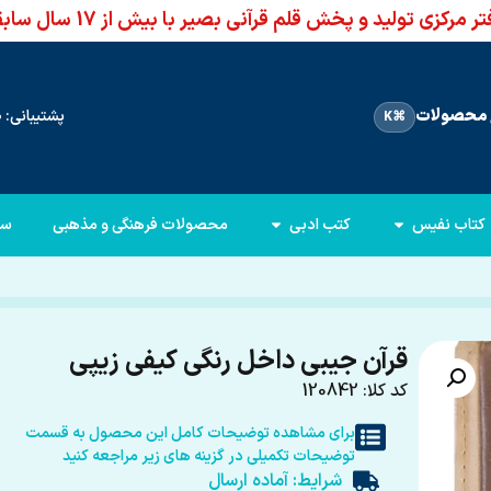
ر مرکزی تولید و پخش قلم قرآنی بصیر با بیش از 17 سال سابقه
محصولات
پشتیبانی: 66960950-021
⌘K
کتاب نفیس
کتب ادبی
محصولات فرهنگی و مذهبی
سا
قرآن جیبی داخل رنگی کیفی زیپی
کد کلا: 120842
برای مشاهده توضیحات کامل این محصول به قسمت
توضیحات تکمیلی در گزینه های زیر مراجعه کنید
شرایط: آماده ارسال