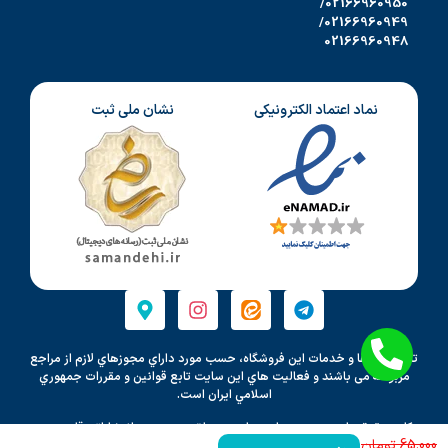
02166960950/
02166960949/
02166960948
نماد اعتماد الکترونیکی
نشان ملی ثبت
تمامي كالاها و خدمات اين فروشگاه، حسب مورد داراي مجوزهاي لازم از مراجع
مربوطه می باشند و فعاليت هاي اين سايت تابع قوانين و مقررات جمهوري
اسلامي ايران است.
کلیه حقوق مادی و معنوی این سایت متعلق به موسسه انتشاراتی قلم بصیر
65.000
می باشد و هرگونه کپی برداری پیگرد قانونی دارد.