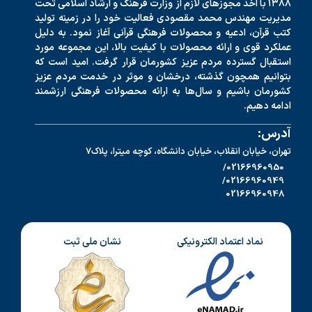
۱۳۸۸ با اخذ مجوزهای لازم از وزارت فرهنگ و ارشاد اسلامی تحت
مدیریت مهندس محمد مقصودی فعالیت خود را در زمینه تولید
کتب قرآن، ادعیه و محصولات فرهنگی قرآنی آغاز نمود. به دلیل
عملکرد قوی و ارائه محصولات با کیفیت بالا، این مجموعه مورد
استقبال گسترده مردم عزیز کشورمان قرار گرفت. امید است که
بتوانیم همچون گذشته، درخشان و موثر در خدمت مردم عزیز
کشورمان باشیم و سال‌ها به ارائه محصولات فرهنگی ارزشمند
ادامه دهیم.
آدرس:
تهران، خیابان انقلاب، خیابان دانشگاه، کوچه میترا، پلاک7
02166960950/
02166960949/
02166960948
نماد اعتماد الکترونیکی
نشان ملی ثبت