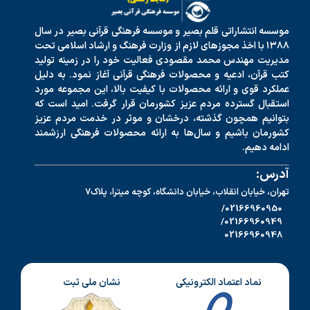
موسسه انتشاراتی قلم بصیر و موسسه فرهنگی قرآنی بصیر در سال
۱۳۸۸ با اخذ مجوزهای لازم از وزارت فرهنگ و ارشاد اسلامی تحت
مدیریت مهندس محمد مقصودی فعالیت خود را در زمینه تولید
کتب قرآن، ادعیه و محصولات فرهنگی قرآنی آغاز نمود. به دلیل
عملکرد قوی و ارائه محصولات با کیفیت بالا، این مجموعه مورد
استقبال گسترده مردم عزیز کشورمان قرار گرفت. امید است که
بتوانیم همچون گذشته، درخشان و موثر در خدمت مردم عزیز
کشورمان باشیم و سال‌ها به ارائه محصولات فرهنگی ارزشمند
ادامه دهیم.
آدرس:
تهران، خیابان انقلاب، خیابان دانشگاه، کوچه میترا، پلاک7
02166960950/
02166960949/
02166960948
نماد اعتماد الکترونیکی
نشان ملی ثبت