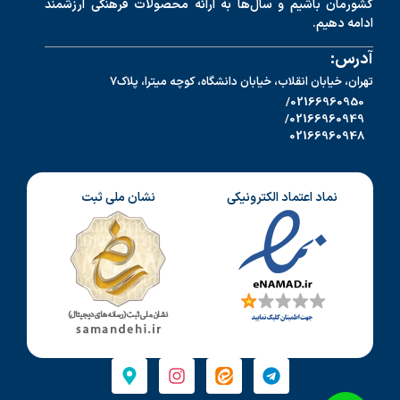
کشورمان باشیم و سال‌ها به ارائه محصولات فرهنگی ارزشمند
ادامه دهیم.
آدرس:
تهران، خیابان انقلاب، خیابان دانشگاه، کوچه میترا، پلاک7
02166960950/
02166960949/
02166960948
نماد اعتماد الکترونیکی
نشان ملی ثبت