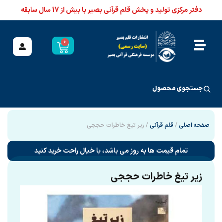
دفتر مرکزی تولید و پخش قلم قرآنی بصیر با بیش از 17 سال سابقه
0
جستجوی محصول
صفحه اصلی
/
قلم قرآنی
/ زیر تیغ خاطرات حججی
تمام قیمت ها به روز می باشد، با خیال راحت خرید کنید
زیر تیغ خاطرات حججی