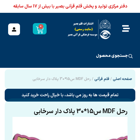
دفتر مرکزی تولید و پخش قلم قرآنی بصیر با بیش از 17 سال سابقه
0
جستجوی محصول
صفحه اصلی
/
قلم قرآنی
/ رحل MDF س15*30 پلاک دار سرخابی
تمام قیمت ها به روز می باشد، با خیال راحت خرید کنید
رحل MDF س15*30 پلاک دار سرخابی