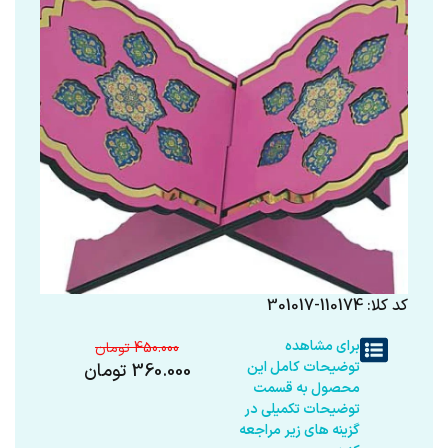
کد کلا: 110174-301017
برای مشاهده
450.000
توضیحات کامل این
360.000
تومان
محصول به قسمت
توضیحات تکمیلی در
گزینه های زیر مراجعه