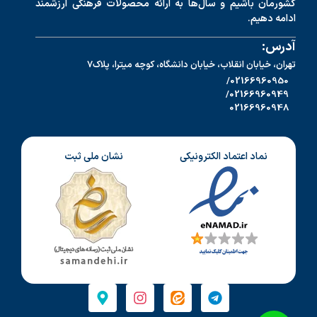
کشورمان باشیم و سال‌ها به ارائه محصولات فرهنگی ارزشمند
ادامه دهیم.
آدرس:
تهران، خیابان انقلاب، خیابان دانشگاه، کوچه میترا، پلاک7
02166960950/
02166960949/
02166960948
نماد اعتماد الکترونیکی
نشان ملی ثبت