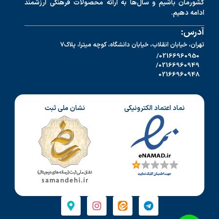
کشورمان باشیم و سال‌ها به ارائه محصولات فرهنگی ارزشمند
ادامه دهیم.
آدرس:
تهران، خیابان انقلاب، خیابان دانشگاه، کوچه میترا، پلاک7
02166960950/
02166960949/
02166960948
نماد اعتماد الکترونیکی
نشان ملی ثبت