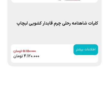
کلیات شاهنامه رحلی چرم قابدار کشویی لبچاپ
حا
اطلاعات بیشتر
ا
5.150.000
4.120.000
تومان