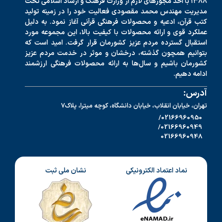
۱۳۸۸ با اخذ مجوزهای لازم از وزارت فرهنگ و ارشاد اسلامی تحت
مدیریت مهندس محمد مقصودی فعالیت خود را در زمینه تولید
کتب قرآن، ادعیه و محصولات فرهنگی قرآنی آغاز نمود. به دلیل
عملکرد قوی و ارائه محصولات با کیفیت بالا، این مجموعه مورد
استقبال گسترده مردم عزیز کشورمان قرار گرفت. امید است که
بتوانیم همچون گذشته، درخشان و موثر در خدمت مردم عزیز
کشورمان باشیم و سال‌ها به ارائه محصولات فرهنگی ارزشمند
ادامه دهیم.
آدرس:
تهران، خیابان انقلاب، خیابان دانشگاه، کوچه میترا، پلاک7
02166960950/
02166960949/
02166960948
نماد اعتماد الکترونیکی
نشان ملی ثبت