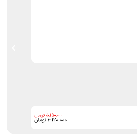
5.150.000
4.120.000
تومان