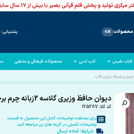
ر مرکزی تولید و پخش قلم قرآنی بصیر با بیش از 17 سال سابقه
محصولات
پشتیبانی: 66960950-021
⌘K
کتاب نفیس
کتب ادبی
محصولات فرهنگی و مذهبی
سا
دیوان حافظ وزیری گلاسه 2زبانه چرم برجسته بدون قاب
کد کلا: 125287
برای مشاهده توضیحات کامل این محصول به قسمت
توضیحات تکمیلی در گزینه های زیر مراجعه کنید
شرایط: آماده ارسال