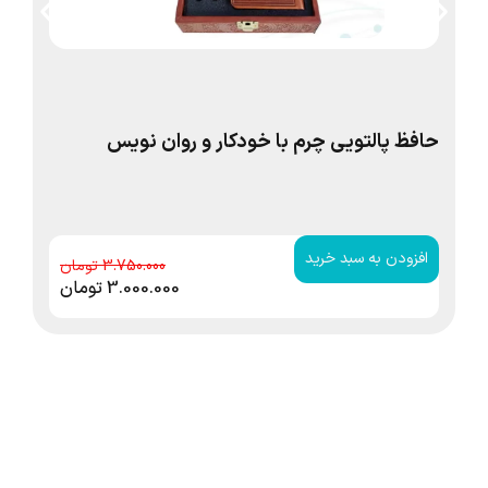
حافظ پالتویی چرم با خودکار و روان نویس
حا
افزودن به سبد خرید
ا
3.750.000
3.000.000
تومان