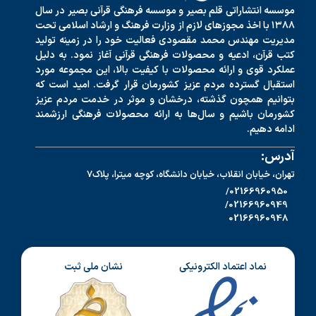
موسسه انتشاراتی قلم بصیر و موسسه فرهنگی قرآنی بصیر در سال
۱۳۸۸ با اخذ مجوزهای لازم از وزارت فرهنگ و ارشاد اسلامی تحت
مدیریت مهندس محمد مقصودی فعالیت خود را در زمینه تولید
کتب قرآن، ادعیه و محصولات فرهنگی قرآنی آغاز نمود. به دلیل
عملکرد قوی و ارائه محصولات با کیفیت بالا، این مجموعه مورد
استقبال گسترده مردم عزیز کشورمان قرار گرفت. امید است که
بتوانیم همچون گذشته، درخشان و موثر در خدمت مردم عزیز
کشورمان باشیم و سال‌ها به ارائه محصولات فرهنگی ارزشمند
ادامه دهیم.
آدرس:
تهران، خیابان انقلاب، خیابان دانشگاه، کوچه میترا، پلاک7
02166960950/
02166960949/
02166960948
نماد اعتماد الکترونیکی
نشان ملی ثبت