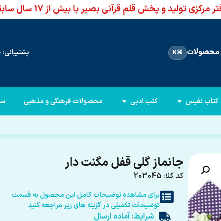
ر مرکزی تولید و پخش قلم قرآنی بصیر با بیش از 17 سال سابقه
محصولات
پشتیبانی: 66960950-021
⌘K
کتاب نفیس
کتب ادبی
محصولات فرهنگی و مذهبی
سا
جانماز گلی قفل مگنت دار
کد کلا: 203045
برای مشاهده توضیحات کامل این محصول به قسمت
توضیحات تکمیلی در گزینه های زیر مراجعه کنید
شرایط: آماده ارسال