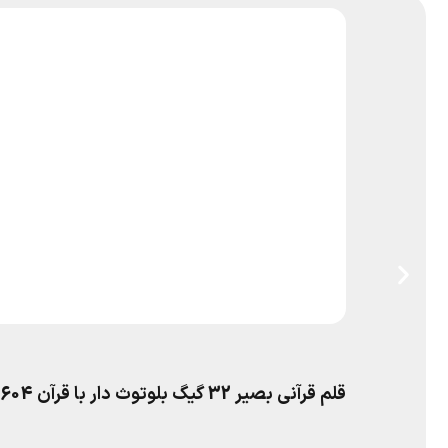
قلم قرآنی بصیر 32 گیگ بلوتوث دار با قرآن 604 صفحه‌ای (خط معمولی) و منتخب مفاتیح