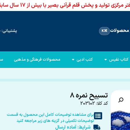
ر مرکزی تولید و پخش قلم قرآنی بصیر با بیش از 17 سال سابقه
محصولات
پشتیبانی: 66960950-021
⌘K
کتاب نفیس
کتب ادبی
محصولات فرهنگی و مذهبی
سا
تسبیح نمره 8
کد کلا: 203102
برای مشاهده توضیحات کامل این محصول به قسمت
توضیحات تکمیلی در گزینه های زیر مراجعه کنید
شرایط: آماده ارسال