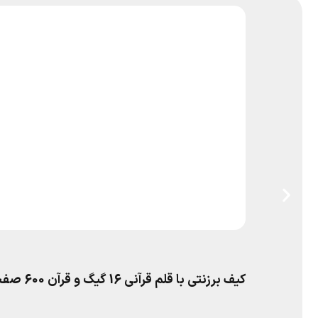
کیف برزنتی با قلم قرآنی 16 گیگ و قرآن 600 صفحه‌ای و منتخب مفاتیح