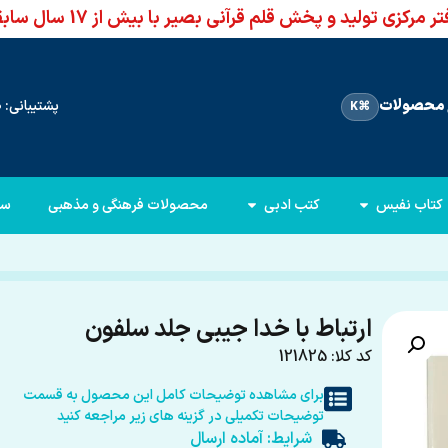
ر مرکزی تولید و پخش قلم قرآنی بصیر با بیش از 17 سال سابقه
محصولات
پشتیبانی: 66960950-021
⌘K
کتاب نفیس
کتب ادبی
محصولات فرهنگی و مذهبی
سا
ارتباط با خدا جیبی جلد سلفون
کد کلا: 121825
برای مشاهده توضیحات کامل این محصول به قسمت
توضیحات تکمیلی در گزینه های زیر مراجعه کنید
شرایط: آماده ارسال