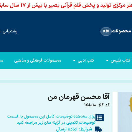
ر مرکزی تولید و پخش قلم قرآنی بصیر با بیش از 17 سال سابقه
محصولات
پشتیبانی: 66960950-021
⌘K
کتاب نفیس
کتب ادبی
محصولات فرهنگی و مذهبی
سا
آقا محسن قهرمان من
کد کلا: 151010
برای مشاهده توضیحات کامل این محصول به قسمت
توضیحات تکمیلی در گزینه های زیر مراجعه کنید
شرایط: آماده ارسال