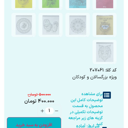
کد کلا: 207061
ویژه بزرگسالان و کودکان
برای مشاهده
500.000
توضیحات کامل این
400.000
تومان
محصول به قسمت
توضیحات تکمیلی در
گزینه های زیر مراجعه
کنید
افزودن به سبد خرید
شرایط: آماده