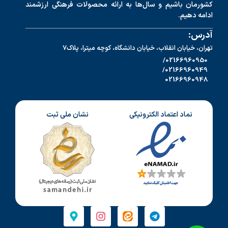
کشورمان باشیم و سال‌ها به ارائه محصولات فرهنگی ارزشمند
ادامه دهیم.
آدرس:
تهران، خیابان انقلاب، خیابان دانشگاه، کوچه میترا، پلاک7
02166960950/
02166960949/
02166960948
نماد اعتماد الکترونیکی
نشان ملی ثبت