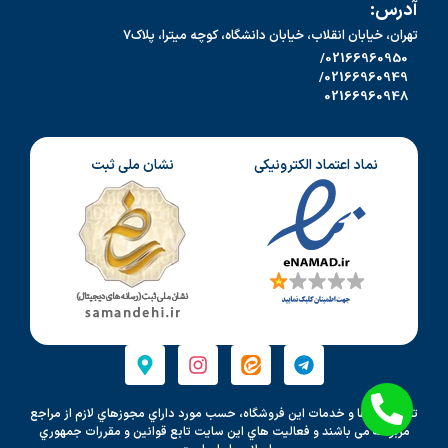
آدرس:
تهران، خیابان انقلاب، خیابان دانشگاه، کوچه میترا، پلاک7
02166960950/
02166960949/
02166960948
نماد اعتماد الکترونیکی
نشان ملی ثبت
تمامي كالاها و خدمات اين فروشگاه، حسب مورد داراي مجوزهاي لازم از مراجع
مربوطه می باشند و فعاليت هاي اين سايت تابع قوانين و مقررات جمهوري