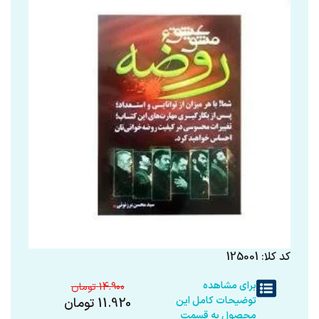
کد کلا: 125001
برای مشاهده
14.900
توضیحات کامل این
11.920
تومان
محصول به قسمت