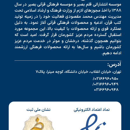
موسسه انتشاراتی قلم بصیر و موسسه فرهنگی قرآنی بصیر در سال
۱۳۸۸ با اخذ مجوزهای لازم از وزارت فرهنگ و ارشاد اسلامی تحت
مدیریت مهندس محمد مقصودی فعالیت خود را در زمینه تولید
کتب قرآن، ادعیه و محصولات فرهنگی قرآنی آغاز نمود. به دلیل
عملکرد قوی و ارائه محصولات با کیفیت بالا، این مجموعه مورد
استقبال گسترده مردم عزیز کشورمان قرار گرفت. امید است که
بتوانیم همچون گذشته، درخشان و موثر در خدمت مردم عزیز
کشورمان باشیم و سال‌ها به ارائه محصولات فرهنگی ارزشمند
ادامه دهیم.
آدرس:
تهران، خیابان انقلاب، خیابان دانشگاه، کوچه میترا، پلاک7
02166960950/
02166960949/
02166960948
نماد اعتماد الکترونیکی
نشان ملی ثبت