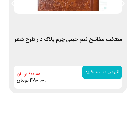
منتخب مفاتیح نیم جیبی چرم پلاک دار طرح شعر
من
شم
افزودن به سبد خرید
ا
600.000
480.000
تومان