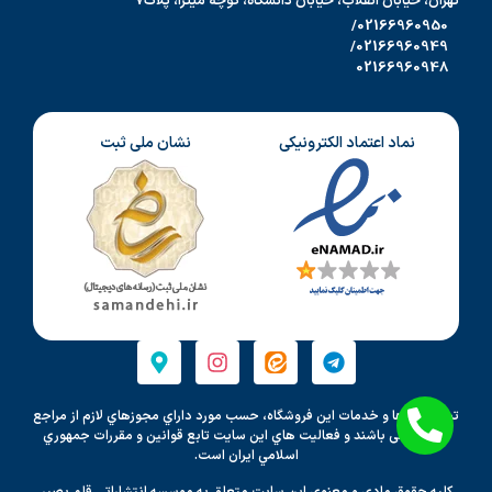
تهران، خیابان انقلاب، خیابان دانشگاه، کوچه میترا، پلاک7
02166960950/
02166960949/
02166960948
نماد اعتماد الکترونیکی
نشان ملی ثبت
تمامي كالاها و خدمات اين فروشگاه، حسب مورد داراي مجوزهاي لازم از مراجع
مربوطه می باشند و فعاليت هاي اين سايت تابع قوانين و مقررات جمهوري
اسلامي ايران است.
کلیه حقوق مادی و معنوی این سایت متعلق به موسسه انتشاراتی قلم بصیر