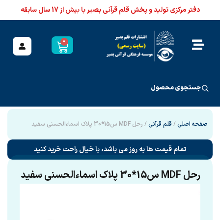
دفتر مرکزی تولید و پخش قلم قرآنی بصیر با بیش از 17 سال سابقه
0
جستجوی محصول
صفحه اصلی
/
قلم قرآنی
/ رحل MDF س15*30 پلاک اسماءالحسنی سفید
تمام قیمت ها به روز می باشد، با خیال راحت خرید کنید
رحل MDF س15*30 پلاک اسماءالحسنی سفید