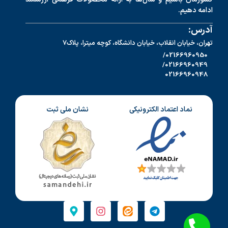
ادامه دهیم.
آدرس:
تهران، خیابان انقلاب، خیابان دانشگاه، کوچه میترا، پلاک7
02166960950/
02166960949/
02166960948
نماد اعتماد الکترونیکی
نشان ملی ثبت