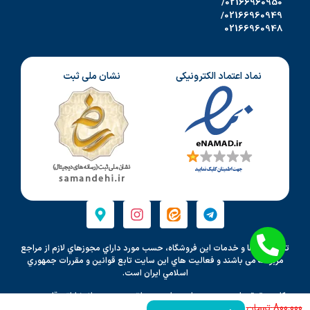
02166960950/
02166960949/
02166960948
نماد اعتماد الکترونیکی
نشان ملی ثبت
تمامي كالاها و خدمات اين فروشگاه، حسب مورد داراي مجوزهاي لازم از مراجع
مربوطه می باشند و فعاليت هاي اين سايت تابع قوانين و مقررات جمهوري
اسلامي ايران است.
کلیه حقوق مادی و معنوی این سایت متعلق به موسسه انتشاراتی قلم بصیر
800.000
می باشد و هرگونه کپی برداری پیگرد قانونی دارد.